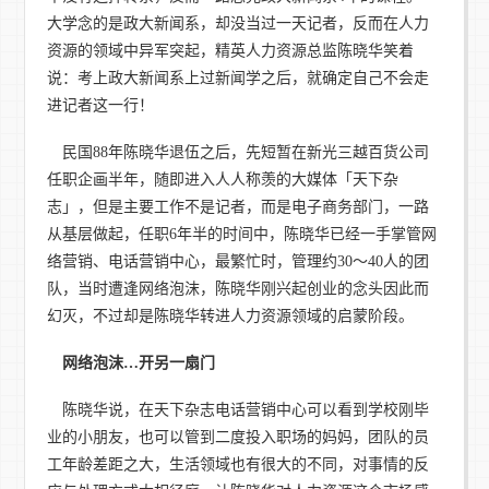
大学念的是政大新闻系，却没当过一天记者，反而在人力
资源的领域中异军突起，精英人力资源总监陈晓华笑着
说：考上政大新闻系上过新闻学之后，就确定自己不会走
进记者这一行！
民国88年陈晓华退伍之后，先短暂在新光三越百货公司
任职企画半年，随即进入人人称羡的大媒体「天下杂
志」，但是主要工作不是记者，而是电子商务部门，一路
从基层做起，任职6年半的时间中，陈晓华已经一手掌管网
络营销、电话营销中心，最繁忙时，管理约30～40人的团
队，当时遭逢网络泡沫，陈晓华刚兴起创业的念头因此而
幻灭，不过却是陈晓华转进人力资源领域的启蒙阶段。
网络泡沫
…
开另一扇门
陈晓华说，在天下杂志电话营销中心可以看到学校刚毕
业的小朋友，也可以管到二度投入职场的妈妈，团队的员
工年龄差距之大，生活领域也有很大的不同，对事情的反