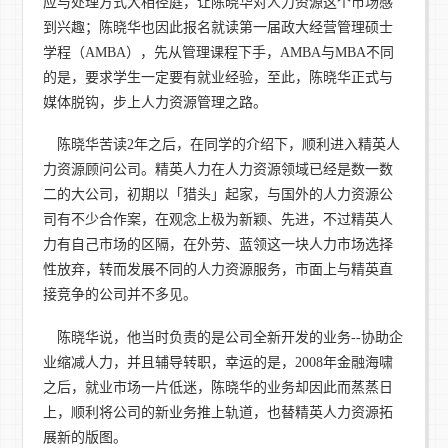
应与处理方式大相径庭，让陈晓华对人力资源这个市场感
到兴趣；陈晓华也因此报名就读第一届政大经营管理硕士
学程（AMBA），先从管理课程下手，AMBA与MBA不同
的是，要求学生一定要有就业经验，至此，陈晓华正式与
媒体脱钩，步上人力资源管理之路。
陈晓华苦读2年之后，在同学的介绍下，顺利进入精英人
力资源顾问公司。精英人力在人力资源领域已经是数一数
二的大公司，初期以「猎头」起家，与国外的人力资源公
司有不少合作案，在观念上极为新颖、先进，不过精英人
力有自己市场的区隔，在外劳、蓝领这一块人力市场选择
性放弃，转而发展不同的人力资源服务，市面上与精英直
接竞争的公司并不多见。
陈晓华说，他当时负责的是公司全新开发的业务--协助企
业缩减人力，并且辅导转职，幸运的是，2008年金融海啸
之后，就业市场一片低迷，陈晓华的业务却因此而蒸蒸日
上，顺利将公司的新业务推上轨道，也替精英人力资源拓
展新的版图。