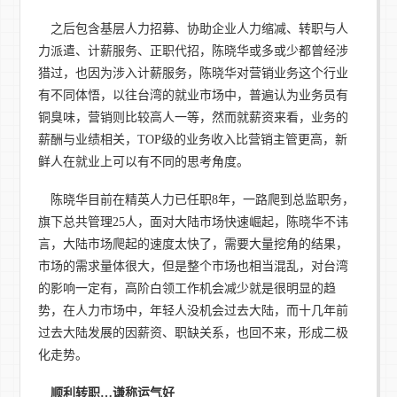
之后包含基层人力招募、协助企业人力缩减、转职与人
力派遣、计薪服务、正职代招，陈晓华或多或少都曾经涉
猎过，也因为涉入计薪服务，陈晓华对营销业务这个行业
有不同体悟，以往台湾的就业市场中，普遍认为业务员有
铜臭味，营销则比较高人一等，然而就薪资来看，业务的
薪酬与业绩相关，TOP级的业务收入比营销主管更高，新
鲜人在就业上可以有不同的思考角度。
陈晓华目前在精英人力已任职8年，一路爬到总监职务，
旗下总共管理25人，面对大陆市场快速崛起，陈晓华不讳
言，大陆市场爬起的速度太快了，需要大量挖角的结果，
市场的需求量体很大，但是整个市场也相当混乱，对台湾
的影响一定有，高阶白领工作机会减少就是很明显的趋
势，在人力市场中，年轻人没机会过去大陆，而十几年前
过去大陆发展的因薪资、职缺关系，也回不来，形成二极
化走势。
顺利转职
…
谦称运气好