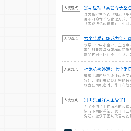
定期检视「高管专长整
人资观点
身为高阶主管的你知道「职
用不同的专长与管理方式，
「职能记忆的遗忘」！也就
六个特质让你成为创业赢
人资观点
领导一个中小企业，主理事
家？创业家具有怎样的特质
就又有何不同？不可否认，
杜绝机密外泄：七个常
人资观点
延续上期所述的企业内伤问题
容），我们来谈谈机密的保
探索公司机密时，往往有较
别再只当好人主管了！
人资观点
为了不伤了工作场所的和谐
情有不同的看法，也往往三
沟通，扼杀了团队改善与创