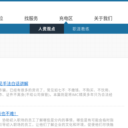
位
找服务
充电区
关于我们
人资观点
职涯教练
见手法白话讲解
诈骗，已经有很多的资讯了，常见如七不: 不缴钱、不购买、不饮用、
、证件不离身(不给公司保管)。本篇则是将IMC精英多年只为合法经
点也不难！
，协助初入职场的员工了解哪些是分内的事情，哪些是有可能会临时指
引导初入职场的员工，让他们了解企业的​​文化和环境，促使他们尽快融