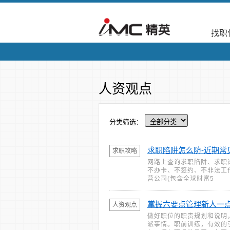
找职
人资观点
分类筛选：
求职陷阱怎么防-近期常
求职攻略
网路上查询求职陷阱、求职
不办卡、不签约、不非法工作
营公司(包含全球财富5
掌握六要点管理新人一
人资观点
做好职位的职责规划和说明
派事情。职前训练，有效的