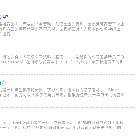
拿捏？
维持着常态，而要能掌握变动、采取因应的行动，因此连带改变了企业
有几方面的管理趋势是不容忽视，尤其是面对人力资本的价值持续上
产出将
，请他独自一人研读公司资料一整天……，这是你的公司迎接新员工的
xia Vernon）在训练与发展杂志（T+D）上指出，对于新进员工的训
服力
是一种与生俱来的天赋，学习不来。组织行为学学者马丁（Steve
是一项艺术，而是可以从科学的角度出发。他根据过去六十年的研究调查和
age-ment）顾问公司所做的一项问卷调查显示，63％的公司抱怨对手积极
同一个问题，只有42％的公司如此表示。不只公司主动出击抢对手的