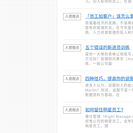
入。初入职场的员工，在理
「员工如客户」该怎么
人资观点
依循着经济的发展，不该再
原有的管理形态。在今年度
扬，人力资源管理的投入和
五个错误的新进员训练
人资观点
提供一大堆的表格让他填写
方式吗？管理顾问弗农（Ale
练，一般公司最
四种技巧，提高你的说
人资观点
很多人认为，说服别人的能力
Martin）则说，说服不
数据资料为基础，在
如何留住明星员工?
人资观点
睿仕管理（Right Man
挖角公司的明星员工。去年
明星员工，猎