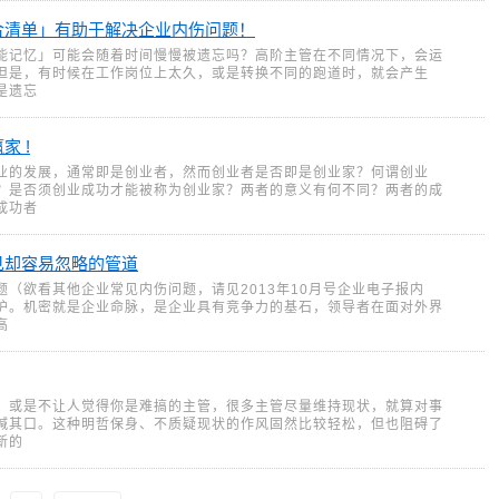
合清单」有助于解决企业内伤问题！
能记忆」可能会随着时间慢慢被遗忘吗？高阶主管在不同情况下，会运
但是，有时候在工作岗位上太久，或是转换不同的跑道时，就会产生
是遗忘
家 !
业的发展，通常即是创业者，然而创业者是否即是创业家？何谓创业
？是否须创业成功才能被称为创业家？两者的意义有何不同？两者的成
成功者
见却容易忽略的管道
（欲看其他企业常见内伤问题，请见2013年10月号企业电子报内
护。机密就是企业命脉，是企业具有竞争力的基石，领导者在面对外界
高
，或是不让人觉得你是难搞的主管，很多主管尽量维持现状，就算对事
缄其口。这种明哲保身、不质疑现状的作风固然比较轻松，但也阻碍了
新的