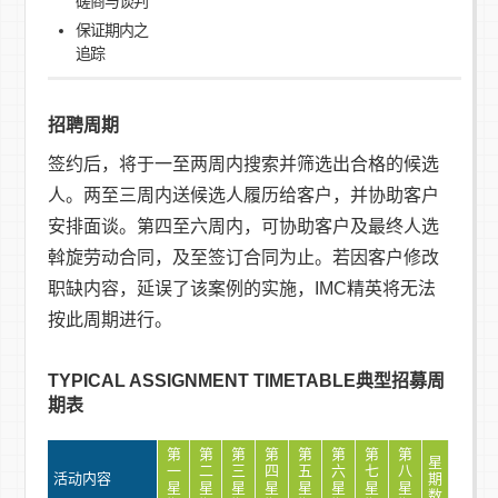
磋商与谈判
保证期内之
追踪
招聘周期
签约后，将于一至两周内搜索并筛选出合格的候选
人。两至三周内送候选人履历给客户，并协助客户
安排面谈。第四至六周内，可协助客户及最终人选
斡旋劳动合同，及至签订合同为止。若因客户修改
职缺内容，延误了该案例的实施，IMC精英将无法
按此周期进行。
TYPICAL ASSIGNMENT TIMETABLE典型招募周
期表
第
第
第
第
第
第
第
第
星
一
二
三
四
五
六
七
八
活动内容
期
星
星
星
星
星
星
星
星
数