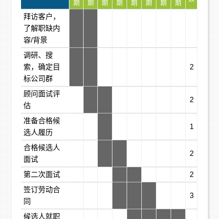
期
期
期
期
期
期
期
期
拜访客户，
了解职缺内
容/背景
调研、搜
索，确定目
2
标公司群
顾问面试评
2
估
准备合格候
1
选人履历
合格候选人
2
面试
第二次面试
2
签订劳动合
3
同
候选人就职