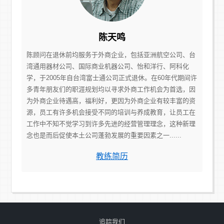
陈天鸣
陈顾问在退休前均服务于外商企业，包括亚洲航空公司、台
湾通用器材公司、国际商业机器公司、怡和洋行、阿科化
学，于2005年自台湾富士通公司正式退休。在60年代期间许
多青年朋友们的职涯规划均以寻求外商工作机会为首选，因
为外商企业待遇高，福利好，更因为外商企业有较丰富的资
源，员工有许多机会接受不同的培训与养成教育，让员工在
工作中不知不觉学习到许多先进的经营管理理念，这种新理
念也是而后促使本土公司蓬勃发展的重要因素之一......
教练简历
追踪我们