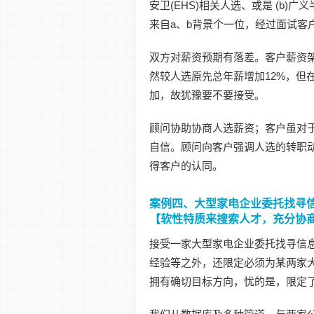
安卫(EHS)相关人选、或是 (b)
来自a、b背景个一位，经过面试客户
双方对薪资预期有落差。客户薪资架
然较人选原先总年薪增加12%，但
加，故犹豫要不要接受。
顾问协助协商人选薪资；客户虽对
自信。顾问向客户强调人选的转职
得客户的认同。
案例四、大型家电企业委托找寻
【软性特质来搜索人才，充分协
接受一家大型家电企业委托找寻信息
经验等之外，还限定必须为某两家
拥有确切目标方向，忧的是，限定