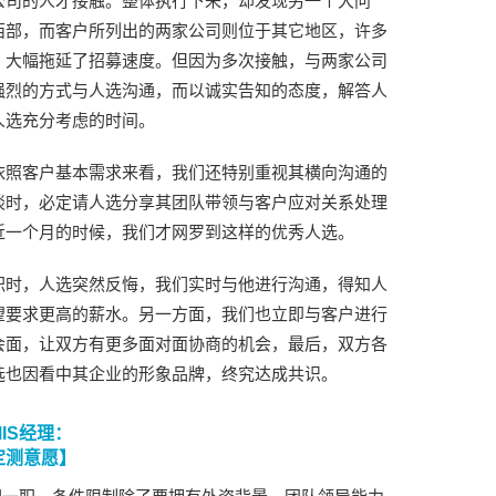
公司的人才接触。整体执行下来，却发现另一个大问
西部，而客户所列出的两家公司则位于其它地区，许多
，大幅拖延了招募速度。但因为多次接触，与两家公司
强烈的方式与人选沟通，而以诚实告知的态度，解答人
人选充分考虑的时间。
依照客户基本需求来看，我们还特别重视其横向沟通的
谈时，必定请人选分享其团队带领与客户应对关系处理
近一个月的时候，我们才网罗到这样的优秀人选。
职时，人选突然反悔，我们实时与他进行沟通，得知人
望要求更高的薪水。另一方面，我们也立即与客户进行
会面，让双方有更多面对面协商的机会，最后，双方各
选也因看中其企业的形象品牌，终究达成共识。
IS经理：
定测意愿】