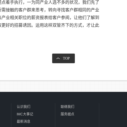
题点着手执行，一为同产业人选不多的状况，我们先了
所需接触的客户群来思考，转向寻找客户群相同的产业
集产业相关职位的薪资报表给客户参阅，让他们了解到
取更好的招募诱因。运用这样双管齐下的方式，才让此
TOP
认识我们
联络我们
IMC大事记
服务据点
最新消息