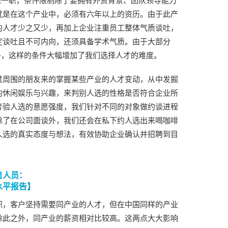
理一职，条件限制除了要拥有外资背景、团队领导能力
就是在这个产业中，必须有六年以上的资历。由于此产
的人才少之又少，再加上企业注重员工整体气质谈吐，
定谈吐且不可内向，还须具备学术气质。由于大部分
多，这样的条件大幅增加了我们选择人才的难度。
过周围的朋友来的掌握某些产业的人才变动，从中发掘
的休闲娱乐与兴趣，来判别人选的性格是否符合企业所
考验人选的意愿强度，我们针对不同的对象做约谈进程
除了在公司面谈外，我们还会在私下约人选出来喝咖啡
人选的真实态度与想法，有效协助企业确认并招聘到目
售人员：
水平报告】
职，客户坚持需要同产业的人才，但在中国同样的产业
除此之外，同产业的薪资相对比较高。这两点大大影响