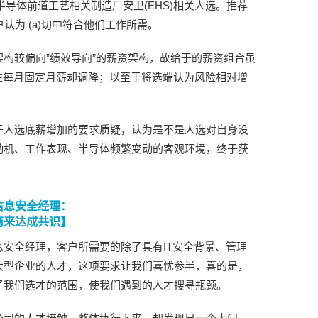
广义半导体前道工艺相关制造厂安卫(EHS)相关人选。推荐
认为 (a)切中符合他们工作所需。
构较偏向”绩效导向”的薪资架构，故给于的薪资组合虽
在每月固定月薪却调降；以至于将选端认为风险相对增
于人选底薪增加的要求质疑，认为是不是人选对自身没
动机、工作表现、半导体频繁变动的客观环境，终于获
信息安全经理：
商来达成共识】
安全经理，客户所需要的除了具有IT安全背景、管理
大型企业的人才，这项要求让我们喜忧参半，喜的是，
了我们选才的范围，使我们遇到的人才搜寻瓶颈。