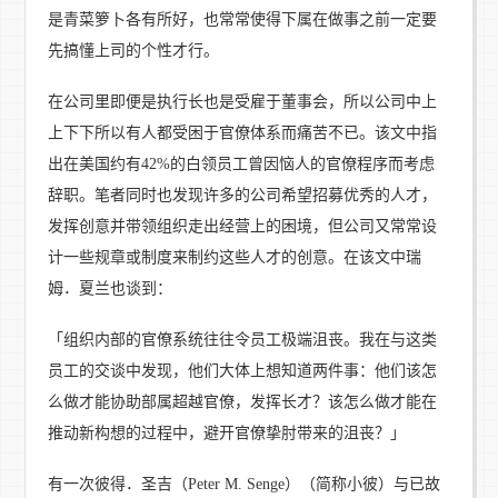
是青菜箩卜各有所好，也常常使得下属在做事之前一定要
先搞懂上司的个性才行。
在公司里即便是执行长也是受雇于董事会，所以公司中上
上下下所以有人都受困于官僚体系而痛苦不已。该文中指
出在美国约有42%的白领员工曾因恼人的官僚程序而考虑
辞职。笔者同时也发现许多的公司希望招募优秀的人才，
发挥创意并带领组织走出经营上的困境，但公司又常常设
计一些规章或制度来制约这些人才的创意。在该文中瑞
姆．夏兰也谈到：
「组织内部的官僚系统往往令员工极端沮丧。我在与这类
员工的交谈中发现，他们大体上想知道两件事：他们该怎
么做才能协助部属超越官僚，发挥长才？该怎么做才能在
推动新构想的过程中，避开官僚挚肘带来的沮丧？」
有一次彼得．圣吉（Peter M. Senge）（简称小彼）与已故